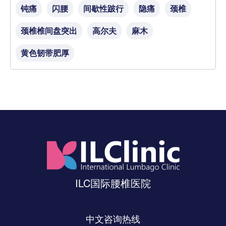
钝痛
闪腰
间歇性跛行
隐痛
颈椎
颈椎椎间盘突出
高尔夫
麻木
黄色韧带肥厚
ILC国际腰椎医院
中文咨询热线