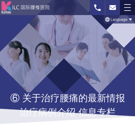
Language
免费影像诊断
联系我们
首页
治療のビフォー＆アフター事例
⑥ 关于治疗腰痛的最新情报
セルゲル法について
治疗病例介绍 信息专栏
脊柱菅狭窄症の治療法
椎間板ヘルニアの治療法