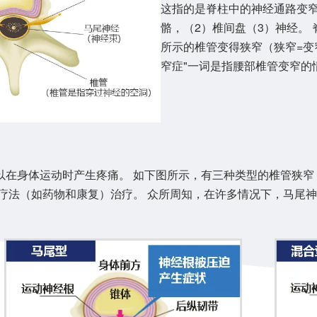
这指的是脊柱中的神经通路变窄
骼，（2）椎间盘（3）神经。
所示的椎管变得狭窄（狭窄=变
窄症"一词是指腰部椎管变窄的
可以在身体运动时产生疼痛。 如下图所示，有三种类型的椎管狭窄
守疗法（如药物和康复）治疗。 众所周知，在许多情况下，马尾