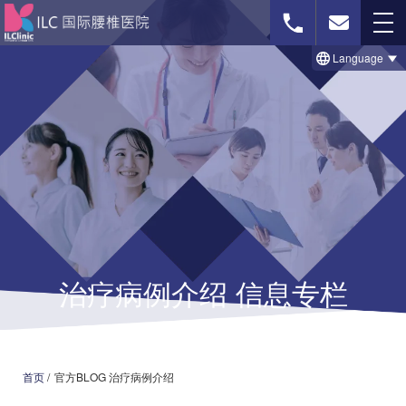
Language
免费影像诊断
联系我们
首页
治療のビフォー＆アフター事例
治疗病例介绍 信息专栏
セルゲル法について
脊柱菅狭窄症の治療法
椎間板ヘルニアの治療法
首页
/
官方BLOG 治疗病例介绍