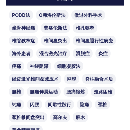
PODD法
Q弗洛伦斯法
做过外科手术
坐骨神经痛
弗洛伦斯法
椎孔狭窄
椎管狭窄症
椎间盘突出
椎间盘退行性病变
海外患者
混合激光治疗
滑脱症
炎症
疼痛
神经阻滞
细胞凝胶法
经皮激光椎间盘减压术
网球
脊柱融合术后
腰椎
腰痛伸展运动
腰痛锻炼
走路困难
钝痛
闪腰
间歇性跛行
隐痛
颈椎
颈椎椎间盘突出
高尔夫
麻木
黄色韧带肥厚