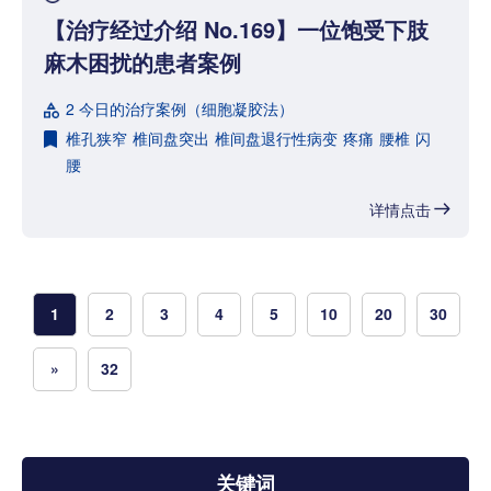
【治疗经过介绍 No.169】一位饱受下肢
麻木困扰的患者案例
2 今日的治疗案例（细胞凝胶法）
椎孔狭窄
椎间盘突出
椎间盘退行性病变
疼痛
腰椎
闪
腰
详情点击
1
2
3
4
5
10
20
30
»
32
关键词