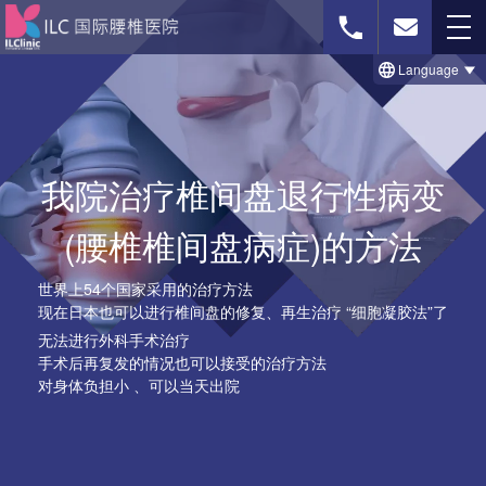
Language
免费影像诊断
联系我们
我院治疗椎间盘退行性病变
(腰椎椎间盘病症)的方法
首页
世界上54个国家采用的治疗方法
治療のビフォー＆アフター事例
现在日本也可以进行椎间盘的修复、再生治疗 “细胞凝胶法”了
无法进行外科手术治疗
セルゲル法について
手术后再复发的情况也可以接受的治疗方法
对身体负担小 、可以当天出院
脊柱菅狭窄症の治療法
椎間板ヘルニアの治療法