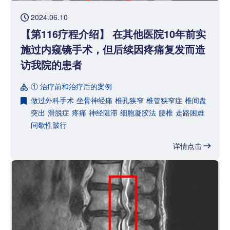
2024.06.10
【第116疗程介绍】 在其他医院10年前实
施过内窥镜手术，但后续因疼痛复发而造
访我院的患者
① 治疗前和治疗后的案例
做过外科手术
坐骨神经痛
椎孔狭窄
椎管狭窄症
椎间盘
突出
滑脱症
疼痛
神经阻滞
细胞凝胶法
腰椎
走路困难
间歇性跛行
详情点击