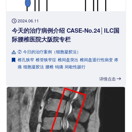
2024.06.11
今天的治疗病例介绍 CASE-No.24│ILC国
际腰椎医院大阪院专栏
② 今日的治疗案例（细胞凝胶法）
椎孔狭窄
椎管狭窄症
椎间盘突出
椎间盘退行性病变
疼
痛
细胞凝胶法
腰椎
钝痛
间歇性跛行
详情点击