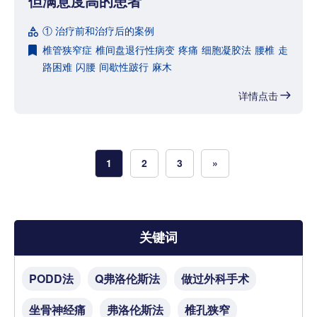
但满意度高的患者
① 治疗前和治疗后的案例
椎管狭窄症
椎间盘退行性病变
疼痛
细胞凝胶法
腰椎
走
路困难
闪腰
间歇性跛行
麻木
详情点击
1
2
3
»
关键词
PODD法
Q弗洛伦斯法
做过外科手术
坐骨神经痛
弗洛伦斯法
椎孔狭窄