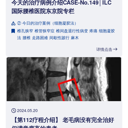
今天的治疗病例介绍CASE-No.149│ILC
国际腰椎医院东京院专栏
② 今日的治疗案例（细胞凝胶法）
椎孔狭窄
椎管狭窄症
椎间盘退行性病变
疼痛
细胞凝胶
法
腰椎
走路困难
间歇性跛行
麻木
详情点击
2024.05.20
【第112疗程介绍】 老毛病没有完全治好