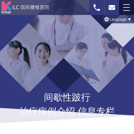
Language
免费影像诊断
联系我们
首页
治療のビフォー＆アフター事例
间歇性跛行
セルゲル法について
治疗病例介绍 信息专栏
脊柱菅狭窄症の治療法
椎間板ヘルニアの治療法