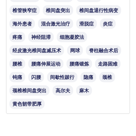
椎管狭窄症
椎间盘突出
椎间盘退行性病变
海外患者
混合激光治疗
滑脱症
炎症
疼痛
神经阻滞
细胞凝胶法
经皮激光椎间盘减压术
网球
脊柱融合术后
腰椎
腰痛伸展运动
腰痛锻炼
走路困难
钝痛
闪腰
间歇性跛行
隐痛
颈椎
颈椎椎间盘突出
高尔夫
麻木
黄色韧带肥厚