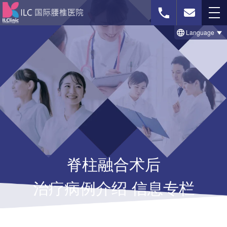
Language
免费影像诊断
联系我们
首页
治療のビフォー＆アフター事例
脊柱融合术后
セルゲル法について
治疗病例介绍 信息专栏
脊柱菅狭窄症の治療法
椎間板ヘルニアの治療法