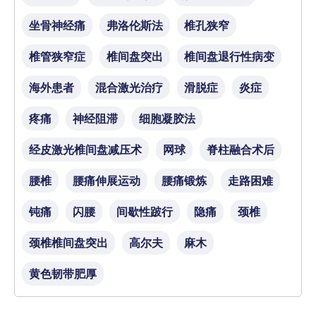
坐骨神经痛
弗洛伦斯法
椎孔狭窄
椎管狭窄症
椎间盘突出
椎间盘退行性病变
海外患者
混合激光治疗
滑脱症
炎症
疼痛
神经阻滞
细胞凝胶法
经皮激光椎间盘减压术
网球
脊柱融合术后
腰椎
腰痛伸展运动
腰痛锻炼
走路困难
钝痛
闪腰
间歇性跛行
隐痛
颈椎
颈椎椎间盘突出
高尔夫
麻木
黄色韧带肥厚