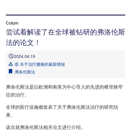
首页
Colum
尝试着解读了在全球被钻研的弗洛伦斯
本院治疗介绍
法的论文！
本院治疗病 症一览
2024.04.19
医院介绍
⑥ 关于治疗腰痛的最新情报
就诊指南
弗洛伦斯法
来院路线
弗洛伦斯法是以欧洲和南美为中心导入的先进的椎管狭窄
媒体报道
症的治疗。
治疗病例介绍 信息专栏
全球的医疗设施都发表了关于弗洛伦斯法治疗的研究结
果。
该次就弗洛伦斯法相关论文进行介绍。