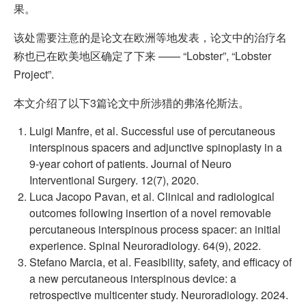
果。
该处需要注意的是论文在欧洲等地发表，论文中的治疗名
称也已在欧美地区确定了下来 —— “Lobster”, “Lobster
Project”.
本文介绍了以下3篇论文中所涉猎的弗洛伦斯法。
Luigi Manfre, et al. Successful use of percutaneous
interspinous spacers and adjunctive spinoplasty in a
9-year cohort of patients. Journal of Neuro
Interventional Surgery. 12(7), 2020.
Luca Jacopo Pavan, et al. Clinical and radiological
outcomes following insertion of a novel removable
percutaneous interspinous process spacer: an initial
experience. Spinal Neuroradiology. 64(9), 2022.
Stefano Marcia, et al. Feasibility, safety, and efficacy of
a new percutaneous interspinous device: a
retrospective multicenter study. Neuroradiology. 2024.