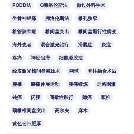
PODD法
Q弗洛伦斯法
做过外科手术
坐骨神经痛
弗洛伦斯法
椎孔狭窄
椎管狭窄症
椎间盘突出
椎间盘退行性病变
海外患者
混合激光治疗
滑脱症
炎症
疼痛
神经阻滞
细胞凝胶法
经皮激光椎间盘减压术
网球
脊柱融合术后
腰椎
腰痛伸展运动
腰痛锻炼
走路困难
钝痛
闪腰
间歇性跛行
隐痛
颈椎
颈椎椎间盘突出
高尔夫
麻木
黄色韧带肥厚