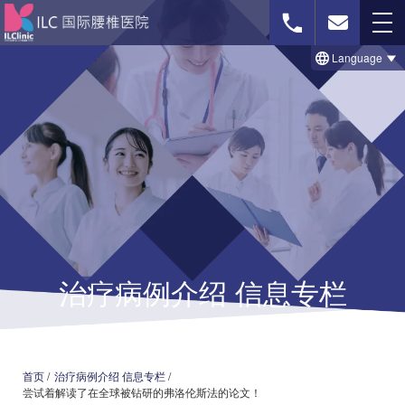
Language
免费影像诊断
联系我们
首页
治療のビフォー＆アフター事例
治疗病例介绍 信息专栏
セルゲル法について
脊柱菅狭窄症の治療法
椎間板ヘルニアの治療法
首页
/
治疗病例介绍 信息专栏
/
尝试着解读了在全球被钻研的弗洛伦斯法的论文！