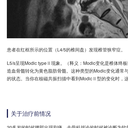
患者在红框所示的位置（L4/5的椎间盘）发现椎管狭窄症。
L5/s呈现Modic typeⅡ现象。（释义：Modic变化是
造血骨髓转化为黄色脂肪骨髓。这种类型的Modic变化通常与
的状态。当你在核磁共振扫描中看到ModicⅡ型的变化时
关于治疗前情况
20多岁的时候腰部出现剧痛，去骨科就诊的时候被诊断为软