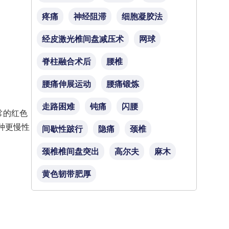
疼痛
神经阻滞
细胞凝胶法
经皮激光椎间盘减压术
网球
脊柱融合术后
腰椎
腰痛伸展运动
腰痛锻炼
走路困难
钝痛
闪腰
正常的红色
种更慢性
间歇性跛行
隐痛
颈椎
颈椎椎间盘突出
高尔夫
麻木
黄色韧带肥厚