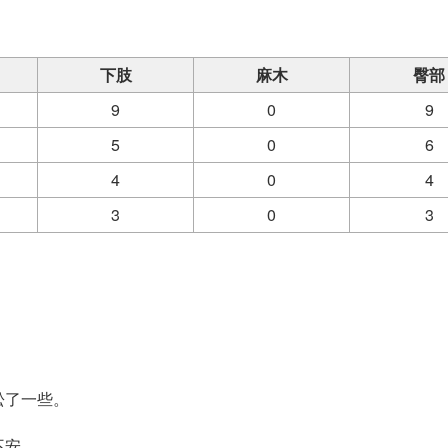
。
下肢
麻木
臀部
9
0
9
5
0
6
4
0
4
3
0
3
松了一些。
不安。