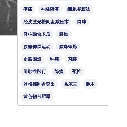
疼痛
神经阻滞
细胞凝胶法
经皮激光椎间盘减压术
网球
脊柱融合术后
腰椎
腰痛伸展运动
腰痛锻炼
走路困难
钝痛
闪腰
间歇性跛行
隐痛
颈椎
颈椎椎间盘突出
高尔夫
麻木
黄色韧带肥厚