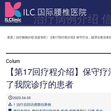
治疗病例介绍 
首页
/
治疗病例介绍 信息专栏
/
【第17回疗程介绍】保守疗法，阻滞注射没有
Colum
【第17回疗程介绍】保守
了我院诊疗的患者
2023.04.05
1 治疗后回访调查结果例
椎间盘突出
椎间盘退行性病变
疼痛
细胞凝胶法
闪腰
麻木