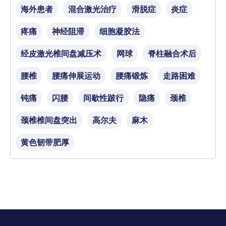
海外患者
混合激光治疗
滑脱症
炎症
疼痛
神经阻滞
细胞凝胶法
经皮激光椎间盘减压术
网球
脊柱融合术后
腰椎
腰痛伸展运动
腰痛锻炼
走路困难
钝痛
闪腰
间歇性跛行
隐痛
颈椎
颈椎椎间盘突出
高尔夫
麻木
黄色韧带肥厚