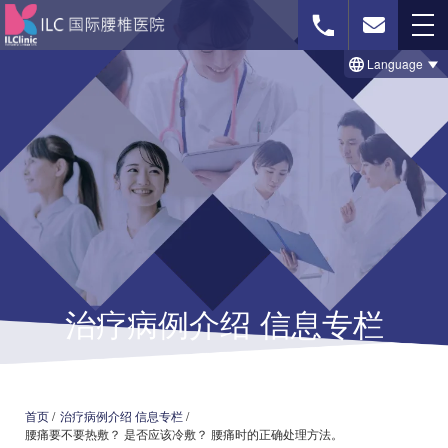
Language
免费影像诊断
联系我们
首页
治療のビフォー＆アフター事例
治疗病例介绍 信息专栏
セルゲル法について
脊柱菅狭窄症の治療法
椎間板ヘルニアの治療法
首页
/
治疗病例介绍 信息专栏
/
腰痛要不要热敷？ 是否应该冷敷？ 腰痛时的正确处理方法。