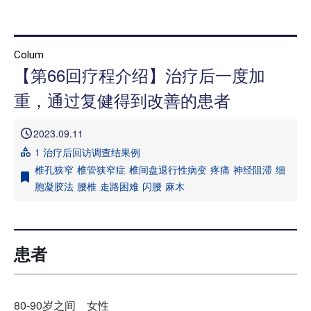
首页
Colum
【第66回疗程介绍】治疗后一度加
本院治疗介绍
重，通过复健得到改善的患者
本院治疗病 症一览
2023.09.11
医院介绍
1 治疗后回访调查结果例
就诊指南
椎孔狭窄
椎管狭窄症
椎间盘退行性病变
疼痛
神经阻滞
细
胞凝胶法
腰椎
走路困难
闪腰
麻木
来院路线
媒体报道
患者
治疗病例介绍 信息专栏
80-90岁之间 女性