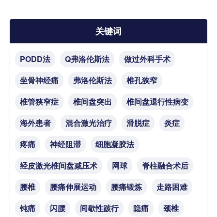
关键词
PODD法
Q弗洛伦斯法
做过外科手术
坐骨神经痛
弗洛伦斯法
椎孔狭窄
椎管狭窄症
椎间盘突出
椎间盘退行性病变
海外患者
混合激光治疗
滑脱症
炎症
疼痛
神经阻滞
细胞凝胶法
经皮激光椎间盘减压术
网球
脊柱融合术后
腰椎
腰痛伸展运动
腰痛锻炼
走路困难
钝痛
闪腰
间歇性跛行
隐痛
颈椎