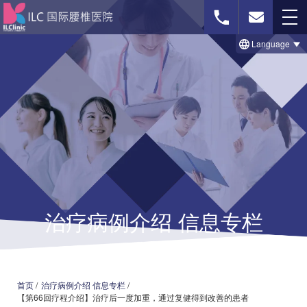
Language
免费影像诊断
联系我们
首页
治療のビフォー＆アフター事例
治疗病例介绍 信息专栏
セルゲル法について
脊柱菅狭窄症の治療法
椎間板ヘルニアの治療法
首页
/
治疗病例介绍 信息专栏
/
【第66回疗程介绍】治疗后一度加重，通过复健得到改善的患者