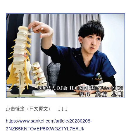
点击链接（日文原文） ↓↓↓
https://www.sankei.com/article/20230208-
3NZB5KNTOVEP5IXWGZTYL7EAUI/