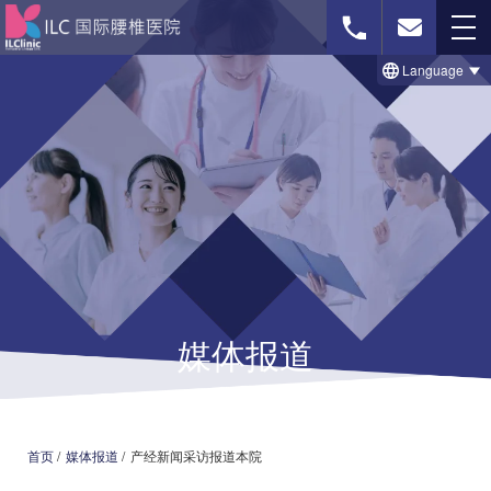
Language
免费影像诊断
联系我们
首页
治療のビフォー＆アフター事例
媒体报道
セルゲル法について
脊柱菅狭窄症の治療法
椎間板ヘルニアの治療法
首页
/
媒体报道
/
产经新闻采访报道本院