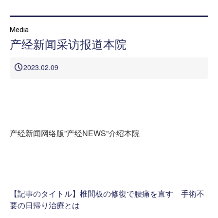
Media
首页
产经新闻采访报道本院
本院治疗介绍
2023.02.09
本院治疗病 症一览
医院介绍
就诊指南
产经新闻网络版”产经NEWS”介绍本院
来院路线
媒体报道
治疗病例介绍 信息专栏
【記事のタイトル】椎間板の修復で腰痛を直す 手術不
要の日帰り治療とは