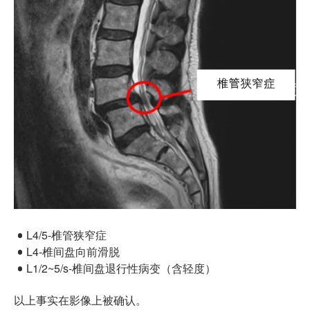
L4/5-椎管狭窄症
L4-椎间盘向前滑脱
L1/2~5/s-椎间盘退行性病变（含轻度）
以上事实在影像上被确认。