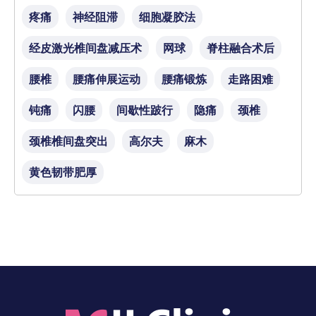
疼痛
神经阻滞
细胞凝胶法
经皮激光椎间盘减压术
网球
脊柱融合术后
腰椎
腰痛伸展运动
腰痛锻炼
走路困难
钝痛
闪腰
间歇性跛行
隐痛
颈椎
颈椎椎间盘突出
高尔夫
麻木
黄色韧带肥厚