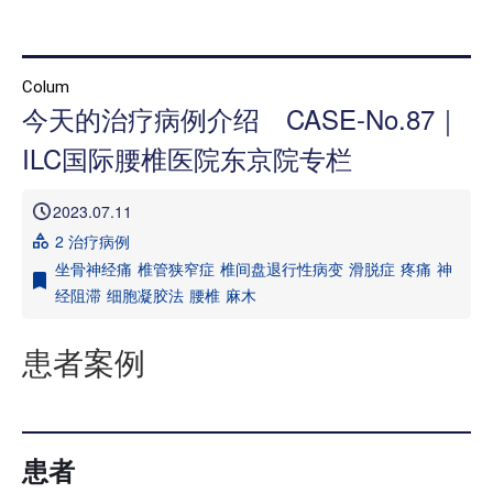
首页
Colum
今天的治疗病例介绍 CASE-No.87｜
本院治疗介绍
ILC国际腰椎医院东京院专栏
本院治疗病 症一览
2023.07.11
医院介绍
2 治疗病例
就诊指南
坐骨神经痛
椎管狭窄症
椎间盘退行性病变
滑脱症
疼痛
神
经阻滞
细胞凝胶法
腰椎
麻木
来院路线
患者案例
媒体报道
治疗病例介绍 信息专栏
患者