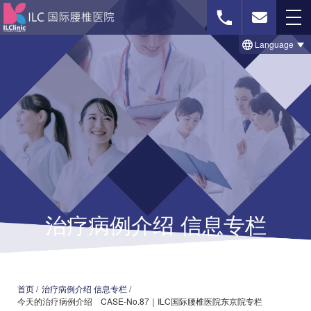
Language
免费影像诊断
联系我们
首页
治療のビフォー＆アフター事例
治疗病例介绍 信息专栏
セルゲル法について
脊柱菅狭窄症の治療法
椎間板ヘルニアの治療法
首页
/
治疗病例介绍 信息专栏
/
今天的治疗病例介绍 CASE-No.87｜ILC国际腰椎医院东京院专栏