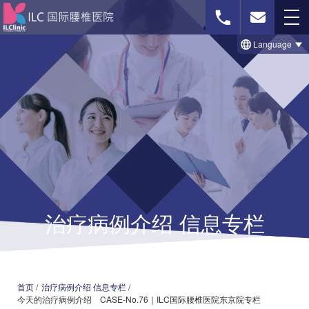
Language
免费影像诊断
联系我们
首页
治療のビフォー＆アフター事例
治疗病例介绍 信息专栏
セルゲル法について
脊柱菅狭窄症の治療法
椎間板ヘルニアの治療法
首页
/
治疗病例介绍 信息专栏
/
今天的治疗病例介绍 CASE-No.76｜ILC国际腰椎医院东京院专栏