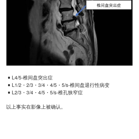
L4/5-椎间盘突出症
L1/2・2/3・3/4・4/5・5/s-椎间盘退行性病变
L2/3・3/4・4/5・5/s-椎孔狭窄症
以上事实在影像上被确认。