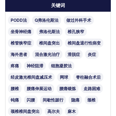
关键词
PODD法
Q弗洛伦斯法
做过外科手术
坐骨神经痛
弗洛伦斯法
椎孔狭窄
椎管狭窄症
椎间盘突出
椎间盘退行性病变
海外患者
混合激光治疗
滑脱症
炎症
疼痛
神经阻滞
细胞凝胶法
经皮激光椎间盘减压术
网球
脊柱融合术后
腰椎
腰痛伸展运动
腰痛锻炼
走路困难
钝痛
闪腰
间歇性跛行
隐痛
颈椎
颈椎椎间盘突出
高尔夫
麻木