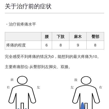
关于治疗前的症状
・治疗前疼痛水平
腰
下肢
麻木
臀部
疼痛的程度
6
8
9
8
完全感受不到疼痛的情况为0，能想到的最大疼痛为10。
主要疼痛部位-从臀部到左脚尖、双膝。