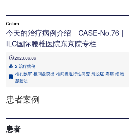
首页
Colum
今天的治疗病例介绍 CASE-No.76｜
本院治疗介绍
ILC国际腰椎医院东京院专栏
本院治疗病 症一览
2023.06.06
医院介绍
2 治疗病例
就诊指南
椎孔狭窄
椎间盘突出
椎间盘退行性病变
滑脱症
疼痛
细胞
凝胶法
来院路线
患者案例
媒体报道
治疗病例介绍 信息专栏
患者