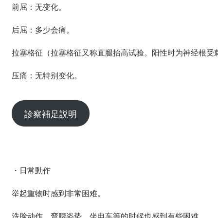
前屈：无变化。
后屈：多少会痛。
拉塞格征（拉塞格征又称直腿抬高试验。阳性时为神经根受
压痛：无特别变化。
診察補足説明
・日常動作
举起重物时感到非常困难。
洗脸动作、弯腰姿势、坐电车等的时候也感到有些困难。