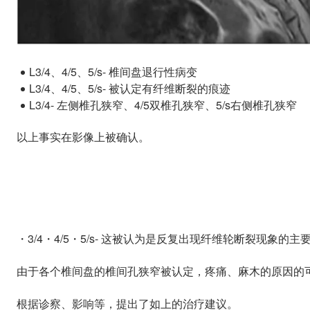
L3/4、4/5、5/s- 椎间盘退行性病变
L3/4、4/5、5/s- 被认定有纤维断裂的痕迹
L3/4- 左侧椎孔狭窄、4/5双椎孔狭窄、5/s右侧椎孔狭窄
以上事实在影像上被确认。
・3/4・4/5・5/s- 这被认为是反复出现纤维轮断裂现象的主
由于各个椎间盘的椎间孔狭窄被认定，疼痛、麻木的原因的
根据诊察、影响等，提出了如上的治疗建议。