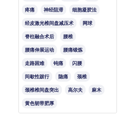
疼痛
神经阻滞
细胞凝胶法
经皮激光椎间盘减压术
网球
脊柱融合术后
腰椎
腰痛伸展运动
腰痛锻炼
走路困难
钝痛
闪腰
间歇性跛行
隐痛
颈椎
颈椎椎间盘突出
高尔夫
麻木
黄色韧带肥厚