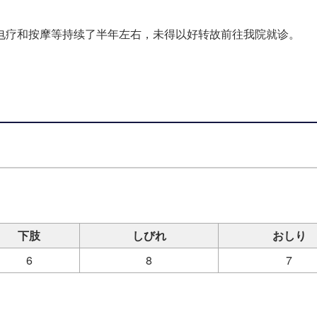
电疗和按摩等持续了半年左右，未得以好转故前往我院就诊。
下肢
しびれ
おしり
6
8
7