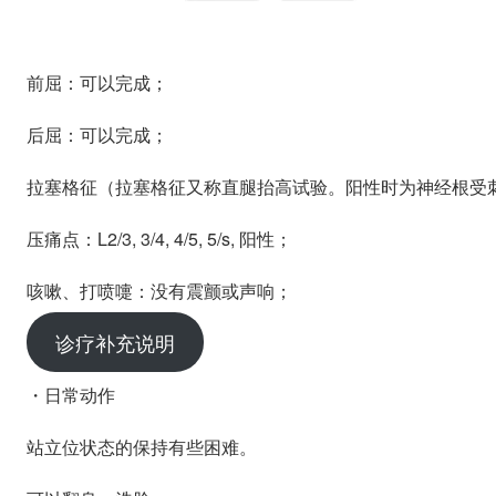
前屈：可以完成；
后屈：可以完成；
拉塞格征（拉塞格征又称直腿抬高试验。阳性时为神经根受
压痛点：L2/3, 3/4, 4/5, 5/s, 阳性；
咳嗽、打喷嚏：没有震颤或声响；
诊疗补充说明
・日常动作
站立位状态的保持有些困难。