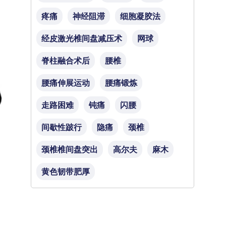
疼痛
神经阻滞
细胞凝胶法
经皮激光椎间盘减压术
网球
脊柱融合术后
腰椎
腰痛伸展运动
腰痛锻炼
走路困难
钝痛
闪腰
间歇性跛行
隐痛
颈椎
颈椎椎间盘突出
高尔夫
麻木
黄色韧带肥厚