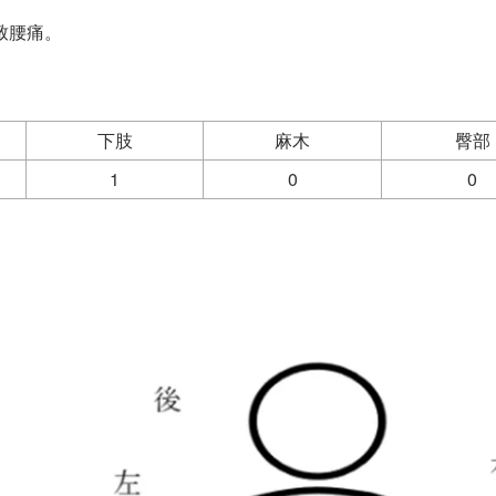
致腰痛。
下肢
麻木
臀部
1
0
0