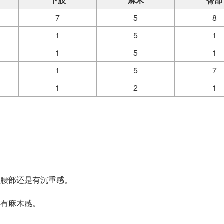
下肢
麻木
臀部
7
5
8
1
5
1
1
5
1
1
5
7
1
2
1
但腰部还是有沉重感。
部有麻木感。