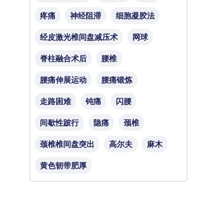
疼痛
神经阻滞
细胞凝胶法
经皮激光椎间盘减压术
网球
脊柱融合术后
腰椎
腰痛伸展运动
腰痛锻炼
走路困难
钝痛
闪腰
间歇性跛行
隐痛
颈椎
颈椎椎间盘突出
高尔夫
麻木
黄色韧带肥厚