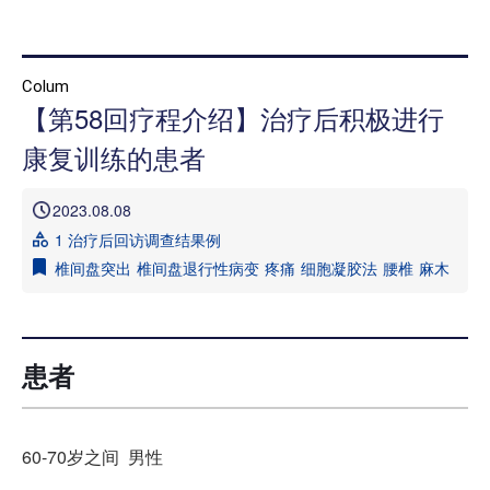
首页
Colum
【第58回疗程介绍】治疗后积极进行
本院治疗介绍
康复训练的患者
本院治疗病 症一览
2023.08.08
医院介绍
1 治疗后回访调查结果例
就诊指南
椎间盘突出
椎间盘退行性病变
疼痛
细胞凝胶法
腰椎
麻木
来院路线
媒体报道
患者
治疗病例介绍 信息专栏
60-70岁之间 男性