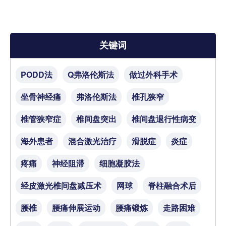
关键词
PODD法
Q弗洛伦斯法
做过外科手术
坐骨神经痛
弗洛伦斯法
椎孔狭窄
椎管狭窄症
椎间盘突出
椎间盘退行性病变
海外患者
混合激光治疗
滑脱症
炎症
疼痛
神经阻滞
细胞凝胶法
经皮激光椎间盘减压术
网球
脊柱融合术后
腰椎
腰痛伸展运动
腰痛锻炼
走路困难