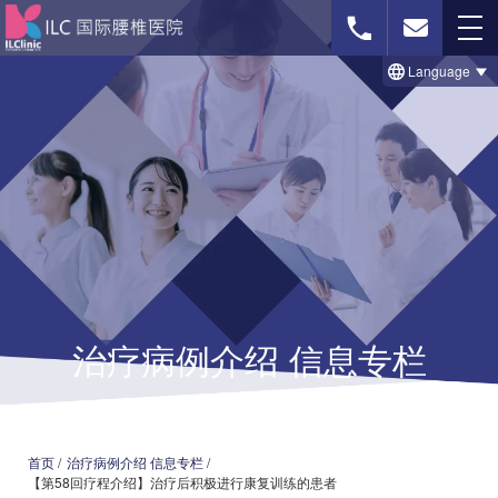
Language
免费影像诊断
联系我们
首页
治療のビフォー＆アフター事例
治疗病例介绍 信息专栏
セルゲル法について
脊柱菅狭窄症の治療法
椎間板ヘルニアの治療法
首页
/
治疗病例介绍 信息专栏
/
【第58回疗程介绍】治疗后积极进行康复训练的患者