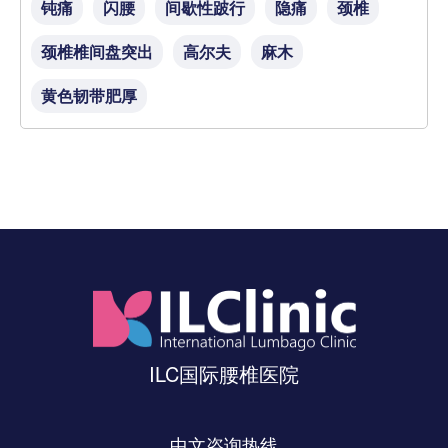
钝痛
闪腰
间歇性跛行
隐痛
颈椎
颈椎椎间盘突出
高尔夫
麻木
黄色韧带肥厚
ILC国际腰椎医院
中文咨询热线